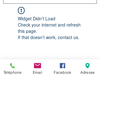
Widget Didn’t Load
Check your internet and refresh
this page.
If that doesn’t work, contact us.
Téléphone
Email
Facebook
Adresse
Retrouvez nous sur les réseaux sociaux
HORAIRES ET CONTACT
Questions fréquentes
Mentions légales