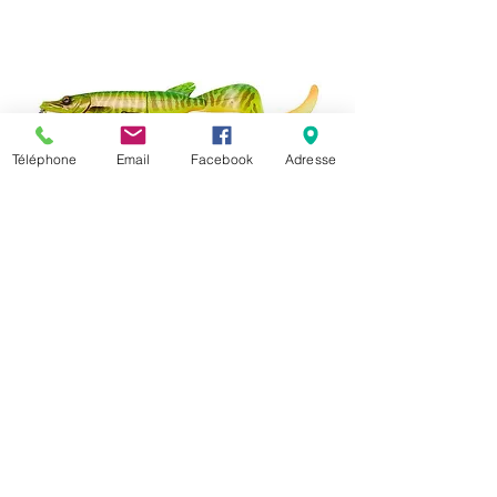
Téléphone
Email
Facebook
Adresse
3d hybrid pike 17cm/47gr Fire
tigger
nk