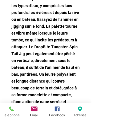
les types d'eau, y compris les lacs
profonds, les rivières et depuis la rive
ou en bateau. Essayez de l’animer en
jigging sur le fond. La palette tourne
et vibre même lorsque le leurre
tombe, ce qui incite les prédateurs à
attaquer. Le DropBite Tungsten Spin
Tail Jig peut également être pêché
en verticale, directement sous le
bateau, il suffit de l’animer de haut en
bas, par tirées. Un leurre polyvalent
et longue distance qui couvre
beaucoup de terrain et doté, grâce à
sa forme rondelette et compacte,
d’une action de nage serrée et
erratique des plus folles.
Téléphone
Email
Facebook
Adresse
Corps en tungstène
Sans plomb