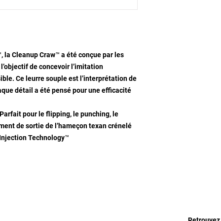
, la Cleanup Craw™ a été conçue par les
’objectif de concevoir l’imitation
ible. Ce leurre souple est l’interprétation de
aque détail a été pensé pour une efficacité
arfait pour le flipping, le punching, le
ement de sortie de l’hameçon texan crénelé
 Injection Technology™
Retrouvez 