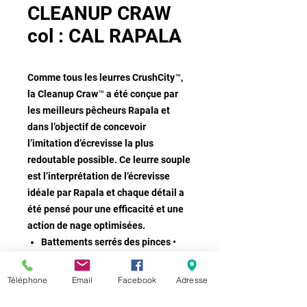
CLEANUP CRAW
col : CAL RAPALA
Comme tous les leurres CrushCity™,
la Cleanup Craw™ a été conçue par
les meilleurs pêcheurs Rapala et
dans l’objectif de concevoir
l’imitation d’écrevisse la plus
redoutable possible. Ce leurre souple
est l’interprétation de l’écrevisse
idéale par Rapala et chaque détail a
été pensé pour une efficacité et une
action de nage optimisées.
Battements serrés des pinces •
Parfait pour le flipping, le
punching, le carolina ou en trailer •
Téléphone
Email
Facebook
Adresse
Emplacement de sortie de