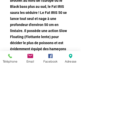
brochet au nord de l'Europe ou le
Black bass plus au sud, le Fat IRIS
saura les séduire ! Le Fat IRIS 50 se
lance tout seul et nage à une
profondeur d'environ 50 cm en
linéaire. Il possède une action Slow
Floating (Flottante lente) pour
décider le plus de poissons et est
évidemment équipé des hameçons
triples Gamakatsu dont le piquant
n'est plus à prouver.
Téléphone
Email
Facebook
Adresse
TAILLE : 5 CM
POIDS :10 GR
PROFONDEUR DE NAGE /30à 50CM
SLOW FLOATTING
Retrouvez nous sur les réseaux sociaux