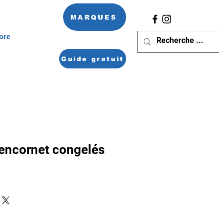
MARQUES
ore
Guide gratuit
'encornet congelés