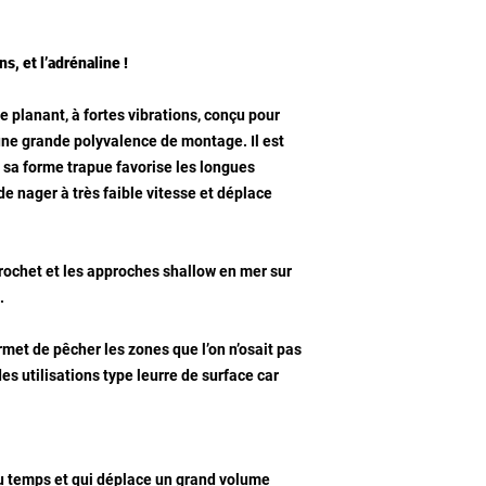
s, et l’adrénaline !
 planant, à fortes vibrations, conçu pour
 une grande polyvalence de montage. Il est
 sa forme trapue favorise les longues
de nager à très faible vitesse et déplace
rochet et les approches shallow en mer sur
.
rmet de pêcher les zones que l’on n’osait pas
es utilisations type leurre de surface car
du temps et qui déplace un grand volume