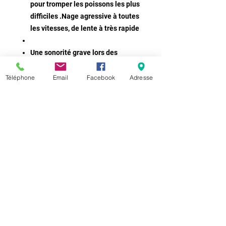
pour tromper les poissons les plus
difficiles .Nage agressive à toutes
les vitesses, de lente à très rapide
Une sonorité grave lors des
déplacements pour l'attraction
La bavette avant permet d'éviter
Téléphone
Email
Facebook
Adresse
de s'accrocher aux obstacles sous-
marins
Disponible en SR (shallow runner),
MR (medium runner), DR (deep
runner)
Flottant - profondeur de plongée
SR - 1,0 m, MR - 1,5 m, DR - 2,5 m
Hameçons BKK de très haute
qualité