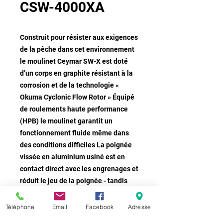
CSW-4000XA
Construit pour résister aux exigences
de la pêche dans cet environnement
le moulinet Ceymar SW-X est doté
d’un corps en graphite résistant à la
corrosion et de la technologie «
Okuma Cyclonic Flow Rotor » Équipé
de roulements haute performance
(HPB) le moulinet garantit un
fonctionnement fluide même dans
des conditions difficiles La poignée
vissée en aluminium usiné est en
contact direct avec les engrenages et
réduit le jeu de la poignée - tandis
que la conception Flite Drive™
augmente encore la stabilité de
Téléphone
Email
Facebook
Adresse
l’engrenage Il en résulte la sensation