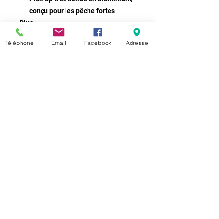
conçu pour les pêche fortes
Plus
d'informations
Téléphone
Email
Facebook
Adresse
Marque
OKUMA
Modèle
BLUE AZORES-8000
Roulements
6+1
Poids
748 g
Conditionnem
X1
ent
Ratio
5.4 :1
Récupération
120.4 cm
par tour de
manivelle
Frein max
20 kg
Contenance
0.45/310, 0.50/250,
0.55/210
Matériau
Bâti : AL Flasques
Latérales : AL Rotor :