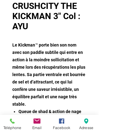
CRUSHCITY THE
KICKMAN 3" Col :
AYU
Le Kickman™ porte bien son nom
avec son paddle subtile qui entre en
action à la moindre sollicitation et
même lors des récupérations les plus
lentes. Sa partie ventrale est bourrée
de sel et d’attractant, ce qui lui
confère une saveur irrésistible, un
équilibre parfait et une nage très
stable.
Queue de shad & action de nage
subtile
Nage même à faible vitesse
Téléphone
Email
Facebook
Adresse
Attractant puissant